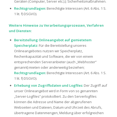
Geräten (Computer, Server etc.).); Sicherheitsmaßnahmen.
Rechtsgrundlagen:
Berechtigte Interessen (Art. 6 Abs. 1 S.
1 lit. f) DSGVO).
Weitere Hinweise zu Verarbeitungsprozessen, Verfahren
und Diensten:
Bereitstellung Onlineangebot auf gemietetem
Speicherplatz:
Für die Bereitstellung unseres
Onlineangebotes nutzen wir Speicherplatz,
Rechenkapazität und Software, die wir von einem
entsprechenden Serveranbieter (auch „Webhoster“
genannt) mieten oder anderweitig beziehen;
Rechtsgrundlagen:
Berechtigte Interessen (Art. 6 Abs. 1 S.
1 lit. f) DSGVO).
Erhebung von Zugriffsdaten und Logfiles:
Der Zugriff auf
unser Onlineangebot wird in Form von so genannten
„Server-Logfiles“ protokolliert. Zu den Serverlogfiles
können die Adresse und Name der abgerufenen
Webseiten und Dateien, Datum und Uhrzeit des Abrufs,
übertragene Datenmengen, Meldung über erfolgreichen