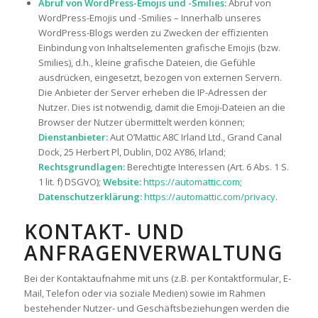
Abruf von WordPress-Emojis und -Smilies:
Abruf von
WordPress-Emojis und -Smilies – Innerhalb unseres
WordPress-Blogs werden zu Zwecken der effizienten
Einbindung von Inhaltselementen grafische Emojis (bzw.
Smilies), d.h., kleine grafische Dateien, die Gefühle
ausdrücken, eingesetzt, bezogen von externen Servern.
Die Anbieter der Server erheben die IP-Adressen der
Nutzer. Dies ist notwendig, damit die Emoji-Dateien an die
Browser der Nutzer übermittelt werden können;
Dienstanbieter:
Aut O’Mattic A8C Irland Ltd., Grand Canal
Dock, 25 Herbert Pl, Dublin, D02 AY86, Irland;
Rechtsgrundlagen:
Berechtigte Interessen (Art. 6 Abs. 1 S.
1 lit. f) DSGVO);
Website:
https://automattic.com
;
Datenschutzerklärung:
https://automattic.com/privacy
.
KONTAKT- UND
ANFRAGENVERWALTUNG
Bei der Kontaktaufnahme mit uns (z.B. per Kontaktformular, E-
Mail, Telefon oder via soziale Medien) sowie im Rahmen
bestehender Nutzer- und Geschäftsbeziehungen werden die