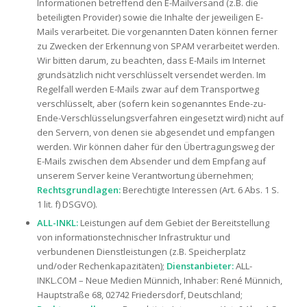
Informationen betreffend den E-Mailversand (z.B. die
beteiligten Provider) sowie die Inhalte der jeweiligen E-
Mails verarbeitet. Die vorgenannten Daten können ferner
zu Zwecken der Erkennung von SPAM verarbeitet werden.
Wir bitten darum, zu beachten, dass E-Mails im Internet
grundsätzlich nicht verschlüsselt versendet werden. Im
Regelfall werden E-Mails zwar auf dem Transportweg
verschlüsselt, aber (sofern kein sogenanntes Ende-zu-
Ende-Verschlüsselungsverfahren eingesetzt wird) nicht auf
den Servern, von denen sie abgesendet und empfangen
werden. Wir können daher für den Übertragungsweg der
E-Mails zwischen dem Absender und dem Empfang auf
unserem Server keine Verantwortung übernehmen;
Rechtsgrundlagen:
Berechtigte Interessen (Art. 6 Abs. 1 S.
1 lit. f) DSGVO).
ALL-INKL:
Leistungen auf dem Gebiet der Bereitstellung
von informationstechnischer Infrastruktur und
verbundenen Dienstleistungen (z.B. Speicherplatz
und/oder Rechenkapazitäten);
Dienstanbieter:
ALL-
INKL.COM – Neue Medien Münnich, Inhaber: René Münnich,
Hauptstraße 68, 02742 Friedersdorf, Deutschland;