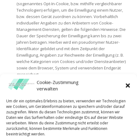
(sogenanntes Opt-In-Cookie, bzw. mithilfe vergleichbarer
Technologien) erfolgen, um die Einwilligung einem Nutzer,
bzw. dessen Gerät zuordnen zu können. Vorbehaltlich
individueller Angaben zu den Anbietern von Cookie-
Management-Diensten, gelten die folgenden Hinweise: Die
Dauer der Speicherung der Einwilligung kann bis zu zwei
Jahren betragen. Hierbei wird ein pseudonymer Nutzer-
Identifikator gebildet und mit dem Zeitpunkt der
Einwilligung, Angaben zur Reichweite der Einwilligung (z. B.
welche Kategorien von Cookies und/oder Diensteanbieter)
sowie dem Browser, System und verwendeten Endgerät
gespeichert.
Cookie-Zustimmung
GESCHÄFTLICHE
verwalten
LEISTUNGEN
Um dir ein optimales Erlebnis zu bieten, verwenden wir Technologien
wie Cookies, um Geräteinformationen zu speichern und/oder darauf
Wir verarbeiten Daten unserer Vertrags- und
zuzugreifen. Wenn du diesen Technologien zustimmst, können wir
Geschäftspartner, z.B. Kunden und Interessenten
Daten wie das Surfverhalten oder eindeutige IDs auf dieser Website
(zusammenfassend bezeichnet als „Vertragspartner“) im
verarbeiten. Wenn du deine Zustimmung nicht erteilst oder
zurückziehst, können bestimmte Merkmale und Funktionen
Rahmen von vertraglichen und vergleichbaren
beeinträchtigt werden.
Rechtsverhältnissen sowie damit verbundenen Maßnahmen