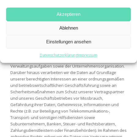
und im Rahmen der Kommunikation mit den Vertragspartnern
(oder vorvertraglich), z.B., um Anfragen zu beantworten.
Akzeptieren
Wir verarbeiten diese Daten, um unsere vertraglichen
Verpflichtungen zu erfüllen. Dazu gehören insbesondere die
Ablehnen
Verpflichtungen zur Erbringung der vereinbarten Leistungen,
etwaige Aktualisierungspflichten und Abhilfe bei
Einstellungen ansehen
Gewährleistungs- und sonstigen Leistungsstörungen. Darüber
hinaus verarbeiten wir die Daten zur Wahrung unserer Rechte
Datenschutzerklärung
Impressum
und zum Zwecke der mit diesen Pflichten verbundenen
Verwaltungsaufgaben sowie der Unternehmensorganisation.
Darüber hinaus verarbeiten wir die Daten auf Grundlage
unserer berechtigten Interessen an einer ordnungsgemäßen
und betriebswirtschaftlichen Geschäftsführung sowie an
Sicherheitsmaßnahmen zum Schutz unserer Vertragspartner
und unseres Geschäftsbetriebes vor Missbrauch,
Gefährdung ihrer Daten, Geheimnisse, Informationen und
Rechte (z.B. zur Beteiligung von Telekommunikations-,
Transport- und sonstigen Hilfsdiensten sowie
Subunternehmern, Banken, Steuer- und Rechtsberatern,
Zahlungsdienstleistern oder Finanzbehörden). Im Rahmen des
geltenden Rechts geben wir die Daten von Vertragspartnern