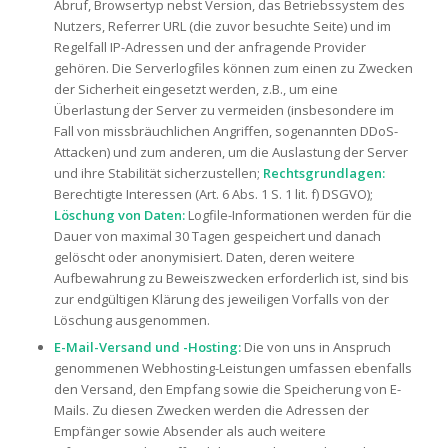
Abruf, Browsertyp nebst Version, das Betriebssystem des
Nutzers, Referrer URL (die zuvor besuchte Seite) und im
Regelfall IP-Adressen und der anfragende Provider
gehören. Die Serverlogfiles können zum einen zu Zwecken
der Sicherheit eingesetzt werden, z.B., um eine
Überlastung der Server zu vermeiden (insbesondere im
Fall von missbräuchlichen Angriffen, sogenannten DDoS-
Attacken) und zum anderen, um die Auslastung der Server
und ihre Stabilität sicherzustellen;
Rechtsgrundlagen:
Berechtigte Interessen (Art. 6 Abs. 1 S. 1 lit. f) DSGVO);
Löschung von Daten:
Logfile-Informationen werden für die
Dauer von maximal 30 Tagen gespeichert und danach
gelöscht oder anonymisiert. Daten, deren weitere
Aufbewahrung zu Beweiszwecken erforderlich ist, sind bis
zur endgültigen Klärung des jeweiligen Vorfalls von der
Löschung ausgenommen.
E-Mail-Versand und -Hosting:
Die von uns in Anspruch
genommenen Webhosting-Leistungen umfassen ebenfalls
den Versand, den Empfang sowie die Speicherung von E-
Mails. Zu diesen Zwecken werden die Adressen der
Empfänger sowie Absender als auch weitere